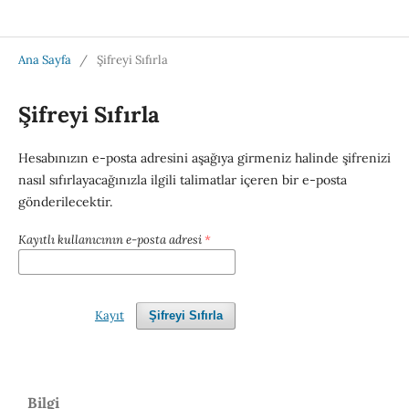
Türk Tıp ve Sağlık Bilimleri Dergisi/Turkish Journal of Medicine and Health Sciences
Ana Sayfa
/
Şifreyi Sıfırla
Şifreyi Sıfırla
Hesabınızın e-posta adresini aşağıya girmeniz halinde şifrenizi
nasıl sıfırlayacağınızla ilgili talimatlar içeren bir e-posta
gönderilecektir.
Kayıtlı kullanıcının e-posta adresi
*
Kayıt
Şifreyi Sıfırla
Bilgi