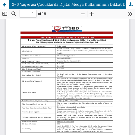
3–6 Yaş Arası Çocuklarda Dijital Medya Kullanımının Dikkat Dağınıklığına Etkisi-The Effect of Digital Media Use on Attention Deficit in Children Aged 3–6