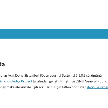
da
ı olan Açık Dergi Sistemleri (Open Journal Systems) 3.3.0.8 sürümünü
ic Knowledge Project
tarafından geliştirilmiştir ve (GNU General Public
 aday makaleleriniz ile ilgili sorularınız için lütfen doğrudan
dergi ile ileti