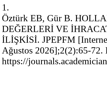
1.
Öztürk EB, Gür B. HO
DEĞERLERİ VE İHRACA
İLİŞKİSİ. JPEPFM [Internet
Ağustos 2026];2(2):65-72. E
https://journals.academici